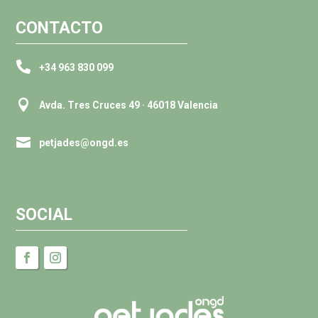
CONTACTO

+34 963 830 099

Avda. Tres Cruces 49 · 46018 Valencia

petjades@ongd.es
SOCIAL