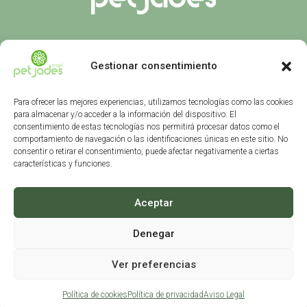
Diseño Web creado por
Gestionar consentimiento
Para ofrecer las mejores experiencias, utilizamos tecnologías como las cookies
para almacenar y/o acceder a la información del dispositivo. El
consentimiento de estas tecnologías nos permitirá procesar datos como el
comportamiento de navegación o las identificaciones únicas en este sitio. No
consentir o retirar el consentimiento, puede afectar negativamente a ciertas
Política de Privacidad
características y funciones.
Aviso legal
Aceptar
Política de Devoluciones
Política de Cookies
Denegar
Mapa del Sitio
Ver preferencias
Accesibilidad
Política de cookies
Política de privacidad
Aviso Legal