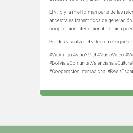
El vino y la miel forman parte de las ra
ancestrales transmitidos de generació
cooperación internacional también puede
Puedes visualizar el video en el siguien
#VidAmiga #VinoYMiel #MusicVideo #Vi
#Bolivia #ComunitatValenciana #Cultu
#CooperaciónInternacional #ReelsEsp