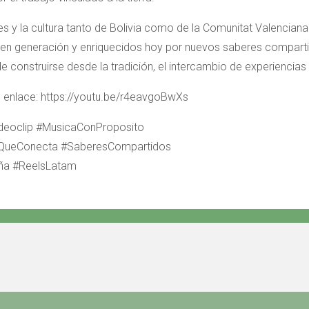
íces y la cultura tanto de Bolivia como de la Comunitat Valencia
n en generación y enriquecidos hoy por nuevos saberes compart
 construirse desde la tradición, el intercambio de experiencia
te enlace: https://youtu.be/r4eavgoBwXs
deoclip #MusicaConProposito
raQueConecta #SaberesCompartidos
aña #ReelsLatam