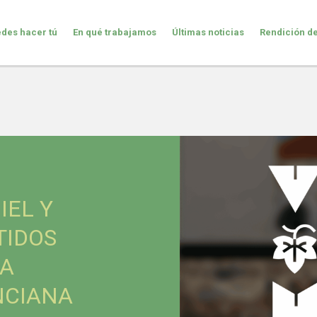
des hacer tú
En qué trabajamos
Últimas noticias
Rendición d
IEL Y
TIDOS
LA
NCIANA